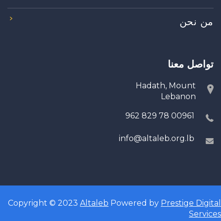
من نحن
تواصل معنا
Hadath, Mount
Lebanon
00961 78 829 962
info@altaleb.org.lb
Copyright © 2023
Altaleb
Powered by
Prestige Digital
Services