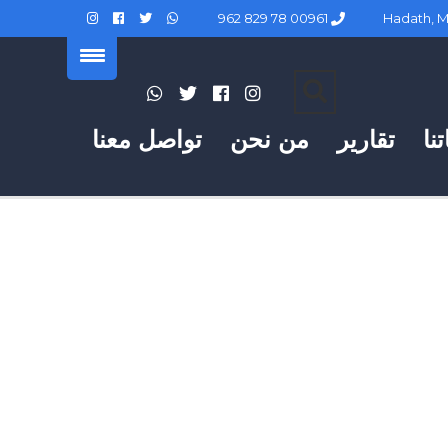
00961 78 829 962
نا
تقارير
من نحن
تواصل معنا