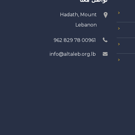
Hadath, Mount
Lebanon
00961 78 829 962
info@altaleb.org.lb