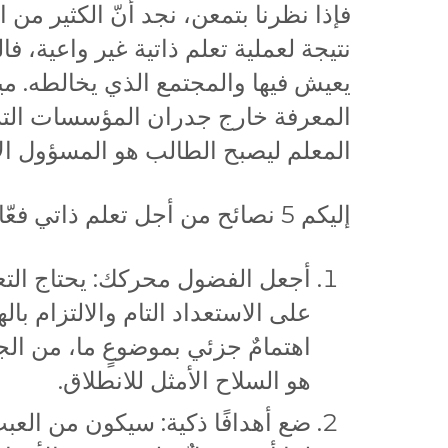
فإذا نظرنا بتمعن، نجد أنّ الكثير م
نتيجة لعملية تعلم ذاتية غير واعية، ف
يعيش فيها والمجتمع الذي يخالطه. مي
المعرفة خارج جدران المؤسسات التر
المعلم ليصبح الطالب هو المسؤول ال
إليكم 5 نصائح من أجل تعلم ذاتي فعّال:
أجعل الفضول محركك: يحتاج التعلم
على الاستعداد التام والالتزام ب
اهتمامٌ جزئي بموضوعٍ ما، من ال
هو السلاح الأمثل للانطلاق.
ضع أهدافًا ذكية: سيكون من العب