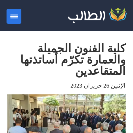
gation
كلية الفنون الجميلة
والعمارة تكرّم أساتذتها
المتقاعدين
الإثنين 26 حزيران 2023