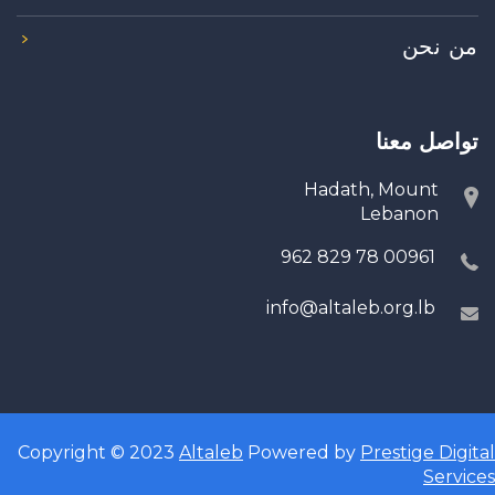
من نحن
تواصل معنا
Hadath, Mount
Lebanon
00961 78 829 962
info@altaleb.org.lb
Copyright © 2023
Altaleb
Powered by
Prestige Digital
Services