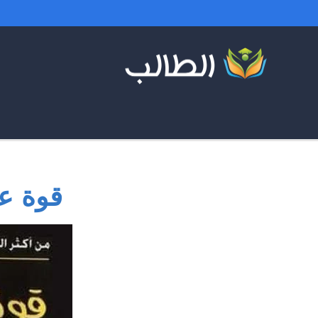
قوة ع