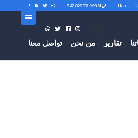
00961 78 829 962
نا
تقارير
من نحن
تواصل معنا