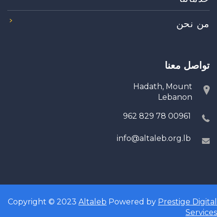
من نحن
تواصل معنا
Hadath, Mount
Lebanon
00961 78 829 962
info@altaleb.org.lb
Copyright © 2023
Altaleb
Powered by
Prestige Digital
Services