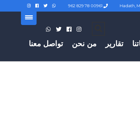
00961 78 829 962
نا
تقارير
من نحن
تواصل معنا