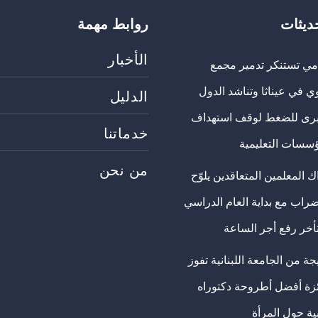
حديثات
روابط مهمة
الأخبار
مي تستنكر تدمير مجمع
ي في عيناثا وتناشد الدول
الدليل
برى للضغط لوقف استهداف
خدماتنا
ؤسسات التعليمية
من نحن
 المعلمين المتعاقدين يلوّح
ضراب مع بداية العام الدراسي
تأخر رفع أجر الساعة
ة من الجامعة اللبنانية تفوز
ئزة أفضل أطروحة دكتوراه
ية حول المرأة