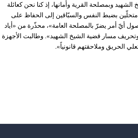
الشهيد وبمصلحة القرية وأمانها، إذ كنا نحن كعائلة
 متحلّين بضبط النفس والسبّاقين إلى الحفاظ على
ول أيّ أمر يضرّ بالمصلحة العامة»، محذّرة من «أياد
ة وتحريف مسار قضية الشيخ الشهيد». وطالبت الأجهزة
ي الحريق وملاحقتهم قانونياً».