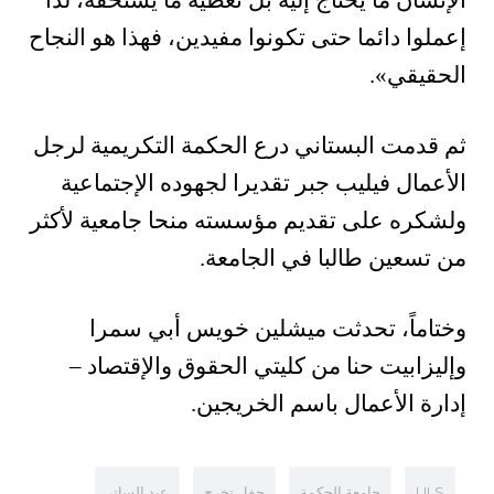
الإنسان ما يحتاج إليه بل تعطيه ما يستحقه، لذا
إعملوا دائما حتى تكونوا مفيدين، فهذا هو النجاح
الحقيقي».
ثم قدمت البستاني درع الحكمة التكريمية لرجل
الأعمال فيليب جبر تقديرا لجهوده الإجتماعية
ولشكره على تقديم مؤسسته منحا جامعية لأكثر
من تسعين طالبا في الجامعة.
وختاماً، تحدثت ميشلين خويس أبي سمرا
وإليزابيت حنا من كليتي الحقوق والإقتصاد –
إدارة الأعمال باسم الخريجين.
ULS
جامعة الحكمة
حفل تخرج
عبد الساتر