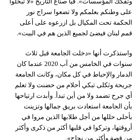
وتفكك المؤسسات». فيا صناع التاريخ «لا تبخلوا
على وطنكم بعلمكم ولا تضعوا سراج نور
الحكمة تحت المكيال بل ازرعوه على أعلى
قمم لبنان فيضئ لجميع الذين هم في البيت».
واستذكرت أنها «دخلت الجامعة قبل ثلاث
سنوات في الخامس من آب 2020 عندما كان
الدمار والإحباط في كل مكان، وكانت الجامعة
جريحة وثكلى تبكي أحلام من حضنت ولا تعلم
أي جرح تضمد ولا من أين تبدأ. وأبدت ارتياحها
بأن الجامعة استعادت بريق جمالها وتزينت
بأحلى حللها من أجل طلابها الذين مروا في
أروقتها، وتركوا في قلبها أكثر من ذكرى وأكثر
من قصة وأكثر من نجاح».