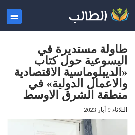
gation
طاولة مستديرة في
اليسوعية حول كتاب
«الديبلوماسية الاقتصادية
والاعمال الدولية» في
منطقة الشرق الاوسط
الثلاثاء 9 أيار 2023