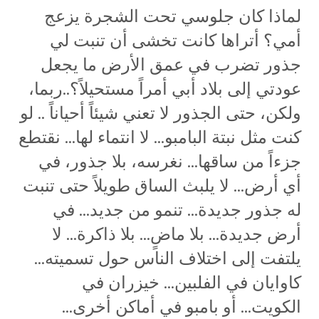
لماذا كان جلوسي تحت الشجرة يزعج
أمي؟ أتراها كانت تخشى أن تنبت لي
جذور تضرب في عمق الأرض ما يجعل
عودتي إلى بلاد أبي أمراً مستحيلاً؟..ربما،
ولكن، حتى الجذور لا تعني شيئاً أحياناً .. لو
كنت مثل نبتة البامبو… لا انتماء لها… نقتطع
جزءاً من ساقها… نغرسه، بلا جذور، في
أي أرض… لا يلبث الساق طويلاً حتى تنبت
له جذور جديدة… تنمو من جديد… في
أرض جديدة… بلا ماضٍ… بلا ذاكرة… لا
يلتفت إلى اختلاف الناس حول تسميته…
كاوايان في الفلبين… خيزران في
الكويت… أو بامبو في أماكن أخرى…