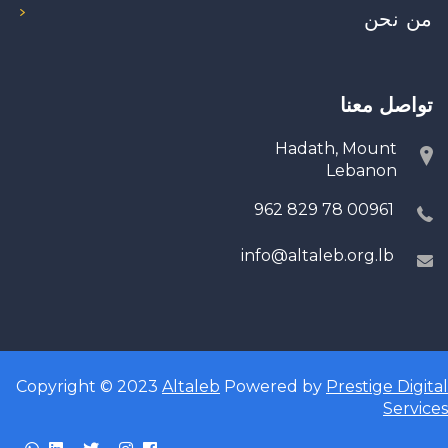
من نحن
تواصل معنا
Hadath, Mount
Lebanon
00961 78 829 962
info@altaleb.org.lb
Copyright © 2023
Altaleb
Powered by
Prestige Digital
Services