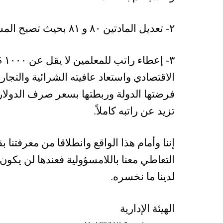
٢- تعديل المادتين ٨٠ و ٨١ بحيث تصبح المساعدات ( الرواتب الإضافية ) ضمن أساس الراتب.
٣-
الاقتصادي واستعاد عافيته الشرائية والتج
فرضتها الدولة وربطتها بسعر صرف الدولا
تزيد عن راتبه كاملاً.
إننا وأمام هذا الواقع وانطلاقا من معرفتنا
التعاطي معنا باللامسؤولية فعندها لن يكو
لدينا ما نخسره.
الهيئة الإدارية