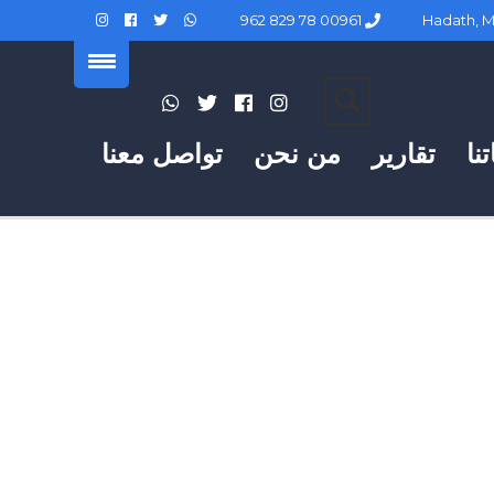
00961 78 829 962
نا
تقارير
من نحن
تواصل معنا