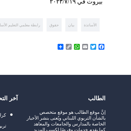
بيروت في ٢٠٢٣/٧/١٩
الأساتذة
بيان
حقوق
رابطة معلمي التعليم الأس
Share
WhatsApp
Copy
Email
Twitter
Facebook
Link
الطالب
آخر الت
إنَّ موقع الطالب هو موقع متخصص
كرا
بالشأن التربوي اللبناني ويُعنى بنشر الأخبار
الخاصة بالمدارس والجامعات والمعاهد
تربو
كما يقدم خدمات وفرصًا لكسب المزيد