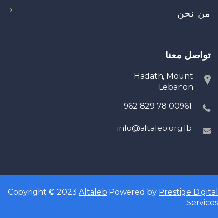
من نحن
تواصل معنا
Hadath, Mount
Lebanon
00961 78 829 962
info@altaleb.org.lb
Copyright © 2023
Altaleb
Powered by
Prestige Digital
Services