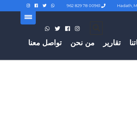
00961 78 829 962
نا
تقارير
من نحن
تواصل معنا