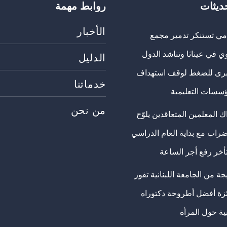
حديثات
روابط مهمة
الأخبار
مي تستنكر تدمير مجمع
ي في عيناثا وتناشد الدول
الدليل
برى للضغط لوقف استهداف
خدماتنا
ؤسسات التعليمية
من نحن
 المعلمين المتعاقدين يلوّح
ضراب مع بداية العام الدراسي
تأخر رفع أجر الساعة
ة من الجامعة اللبنانية تفوز
ئزة أفضل أطروحة دكتوراه
ية حول المرأة