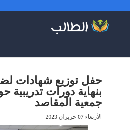
حفل توزيع شهادات لض
بنهاية دورات تدريبية حو
جمعية المقاصد
الأربعاء 07 حزيران 2023