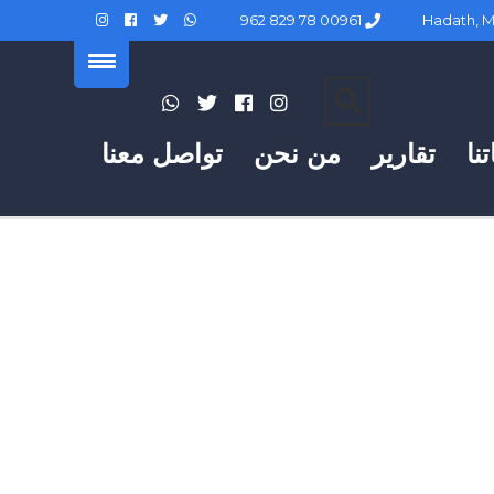
00961 78 829 962
نا
تقارير
من نحن
تواصل معنا