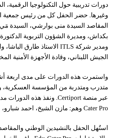
دورات تدريبية حول التكنولوجيا الرقمية، الذ
وغيرها. حضر الحفل كل من رئيس جمعية ا
المقاصد السيدة منى بوارشي، السيدة مَي
بكداش، ومديرة الشؤون التربوية الدكتورة
ومدير شركة ITLS الاستاذ طار
الجيش اللبناني، وقادة الأجهزة الأمنية المخت
متدرب ومتدربة من المؤسسة العسكرية، وخضع
Cater Pro وهم: مازن الشيخ، احمد شبارو، باولا وهبة، خالد خضري، وعلي حندوس.
استُهل الحفل بالنشيدين الوطني والمقاص