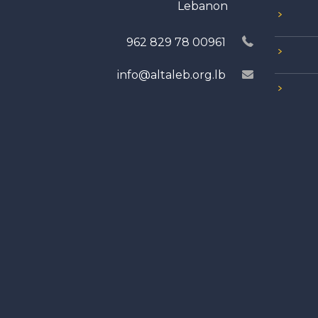
Lebanon
00961 78 829 962
info@altaleb.org.lb