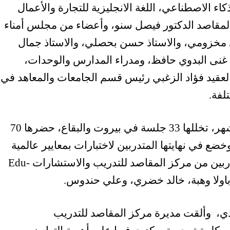
كاء الاصطناعي، اللغة الانجليزية للتجارة والأعمال
لمقاصد الدكتور فيصل سنو، وأعضاء من مجلس أمناء
 مخزومي، والاستاذ حسن بحصلي، والاستاذ جمال
 غنى البدوي حافظ، ومدراء المدارس والوحدات،
ق الباشا، والعقيد فؤاد الزغبي رئيس قسم الجامعات والمعاهد في
لفة.
واستمرت هذه الدورات على مدى اربعة أشهر، تخللها 33 جلسة في بيروت والبقاع، حضرها 70
 في نهايتها المتدربين لاختبارات بمعايير عالمية
عبر منصة Certiport. ونفذ هذه الدورات مدربين من مركز المقاصد للتدريب والاستشارات Edu-
دي، وألقت مديرة مركز المقاصد للتدريب