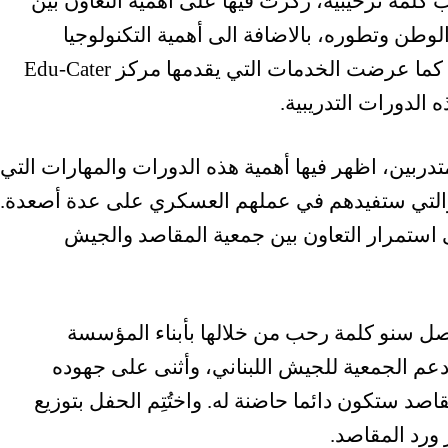
Edu-Cat ماغي الخطيب كلمة ترحيبية، ركزت فيها على أهمية التعاون بين
لوطن وتطوره، بالاضافة الى أهمية التكنولوجيا
الرقمية في العمل العسكري الاستراتيجي. كما عرضت الخدمات التي يقدمها مركز Edu-Cater
دربين، اظهر فيها أهمية هذه الدورات والمهارات التي
، والتي ستفيدهم في عملهم العسكري على عدة أصعدة.
استمرار التعاون بين جمعية المقاصد والجيش
صل سنو كلمة رحب من خلالها بأبناء المؤسسة
عم الجمعية للجيش اللبناني، وأثنى على جهوده
صد ستكون دائما حاضنة له. واختُتِم الحفل بتوزيع
ورد المقاصد.