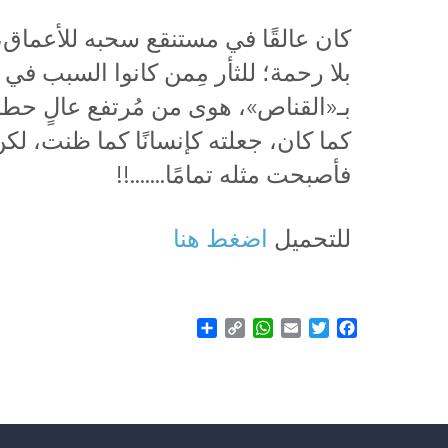
كان عالقًا في مستنقع سحبه للأعماق، 
بلا رحمة؛ للثأر مِمن كانوا السبب في
بـ«القناص»، هوى من مُرتفع عالٍ حطم
كما كان، جعلته كإنسانًا كما ظنت، لك
فأصبحت مثله تمامًا…….!!
للتحميل
اضغط هنا
Share
WhatsApp
Copy
Email
Twitter
Facebook
Link