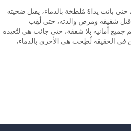
حتى باتت يداهُ مُلطخة بالدماء، يقتل ضحيته
 قتل شقيقه ومرض والدته، حتى لُقِب
 جميع أمانيه بلا شفقة، حتى جائت هي لتُعيده
ن في الحقيقة لُطِخت هي الأخرى بالدماء،