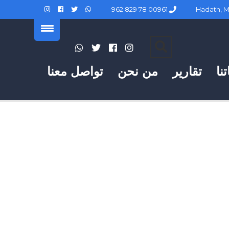
00961 78 829 962
نا
تقارير
من نحن
تواصل معنا