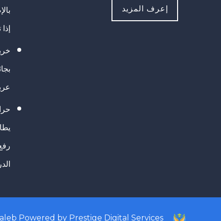
إعرف المزيد
بالإ
إذا 
خريج
بجا
عرب
حرا
يطال
رفع
الد
taleb
Powered by
Prestige Digital Services