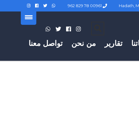
00961 78 829 962
نا
تقارير
من نحن
تواصل معنا