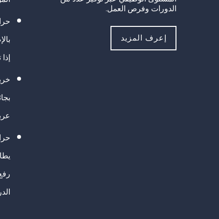
الدورات وفرص العمل.
حراك
إعرف المزيد
بالإ
إذا 
خريج
بجا
عرب
حرا
يطال
رفع
الد