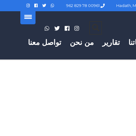
00961 78 829 962
نا
تقارير
من نحن
تواصل معنا