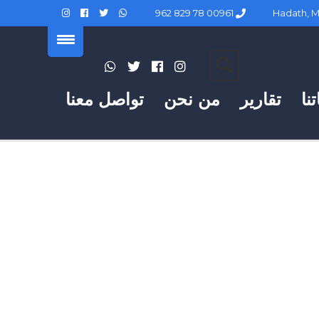
00961 78 829 962
نا
تقارير
من نحن
تواصل معنا