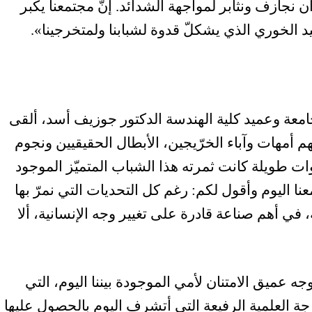
 نجازف ونثابر لمواجهة الشدائد. إنّ مجتمعنا يكبر
 الخوري الذي يشكلّ قدوة لشبابنا ولمتخرجينا».
امعة وعميد كلية الهندسة الدكتور جوزيف أسد، ألقى
 أمهات وآباء الخرّيجين، الأبطال الحقيقيين ونجوم
نوات طويلة كانت ثمرته هذا الشباب المتميّز الموجود
نا اليوم وأقول لكم: رغم كل التحديات التي نمرّ بها
في أهم صناعة قادرة على تغيير وجه الإنسانية، ألا
جه عميق الامتنان لأمي الموجودة بيننا اليوم، التي
رجة العلمية الرفيعة التي أتشرف اليوم بالحصول عليها