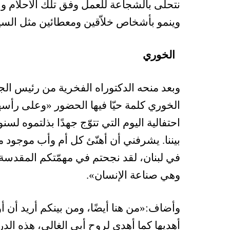
نتحلّى بالشجاعة للعمل وفق تلك الأحلام وأن
وينمو بأشخاص خلاّقين ومعطائين مثل السيد
الخوري
وبعد منحه الدكتوراه الفخرية من رئيس الج
الخوري كلمة حيّا فيها الحضور «وعلى رأسهم
احتفالية اليوم التي تتوّج جهدًا بذلتموه لس
بيننا. يشرفني أن أهنّئ كل أم وأب موجود مع
في لبنان، لقد نجحتم في مهمّتكم المقدسة، 
وهي صناعة الإنسان».
وأضاف:«من هنا أيضًا، ومن بينكم أريد أن أو
أهديها كما أهدي لروح أبي الغالي، هذه الد