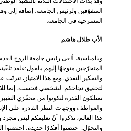
وقد بدأت الاحتفالات الثلاثة بالنشيد الوط
المتفوّقين ولرئيس الجامعة، إضافة إلى وق
المسرحية في الجامعة.
الأب طلال هاشم
وبالمناسبة، ألقى رئيس جامعة الروح القدس
المتخرّجين متوجهًا إليهم بالقول:«لقد تلقّيت
والتفكير النقدي. ومع هذا الامتياز، تترتّ
لتحقيق نجاحكم الشخصي فحسب، إنما للارتقاء
تمتلكون القدرة لتكونوا من محفّزي التغيي
والعواطف ووجهات النظر القادرة على ال
هذا العالم، تذكروا أنّ تعليمكم ليس مجرد و
والتحوّل. احتضنوا أفكارًا جديدة، احتضنوا التنو