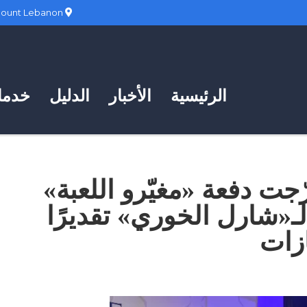
Hadath, Mount Lebanon
الرئيسية
الأخبار
الدليل
خدمات
جت دفعة «مغيّرو اللعبة»
ـ«شارل الخوري» تقديرًا
ازات