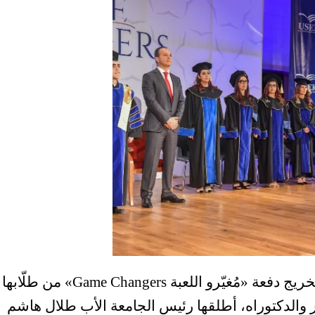
احتفلت جامعة الروح القدس – الكسليك بتخريج دفعة «مُغيّرو اللعبة Game Changers» من طلّابها
ر والدكتوراه، أطلقها رئيس الجامعة الأب طلال هاشم