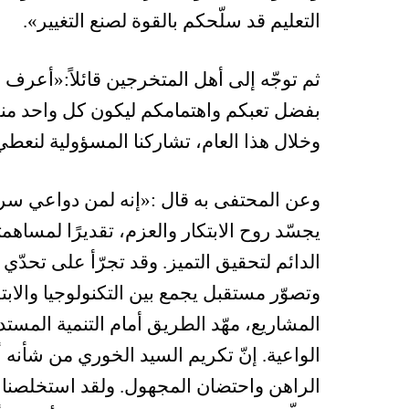
التعليم قد سلّحكم بالقوة لصنع التغيير».
ثم توجّه إلى أهل المتخرجين قائلاً:«أعرف 
بفضل تعبكم واهتمامكم ليكون كل واحد من
وخلال هذا العام، تشاركنا المسؤولية لنعطي 
وعن المحتفى به قال :«إنه لمن دواعي سرو
يجسّد روح الابتكار والعزم، تقديرًا لمساهمت
الدائم لتحقيق التميز. وقد تجرّأ على تحدّ
وتصوّر مستقبل يجمع بين التكنولوجيا والاب
المشاريع، مهّد الطريق أمام التنمية المست
الواعية. إنّ تكريم السيد الخوري من شأنه 
الراهن واحتضان المجهول. ولقد استخلصنا من