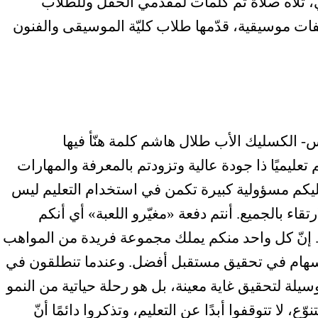
ني، تلاه صلاة ثم كلمات لمقدّمي الحفل وللطلاب
فات موسيقية، قدّمها طلاب كليّة الموسيقى والفنون
- الكسليك الأب طلال هاشم كلمة هنّأ فيها
م تعليميًا ذا جودة عالية وتزودتم بالمعرفة والمهارات
ب عليكم مسؤولية كبيرة تكمن في استخدام التعليم ليس
 بالجميع. أنتم دفعة «مغيّرو اللعبة» أي أنكم
ر. إنّ كل واحد منكم يملك مجموعة فريدة من المواهب
إسهام في تحقيق مستقبل أفضل. وعندما تنطلقون في
سيلة لتحقيق غاية معينة، بل هو رحلة حياتية من النمو
ّع، لا تتوقفوا أبدًا عن التعليم، وتذكروا دائمًا أنّ