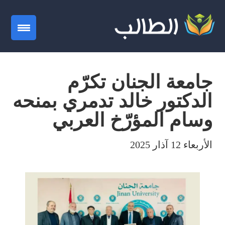
gation
جامعة الجنان تكرّم
الدكتور خالد تدمري بمنحه
وسام المؤرّخ العربي
الأربعاء 12 آذار 2025