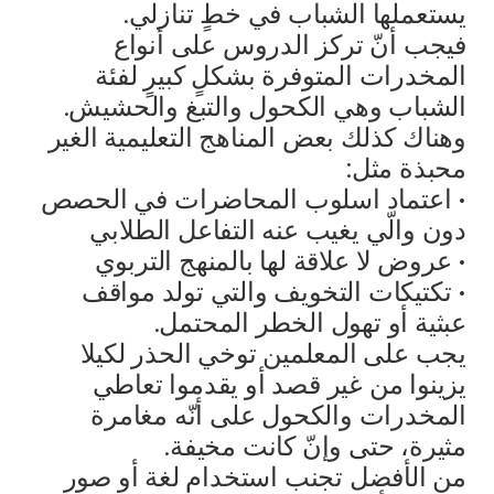
يستعملها الشباب في خطٍ تنازلي.
فيجب أنّ تركز الدروس على أنواع
المخدرات المتوفرة بشكلٍ كبيرٍ لفئة
الشباب وهي الكحول والتبغ والحشيش.
وهناك كذلك بعض المناهج التعليمية الغير
محبذة مثل:
• اعتماد اسلوب المحاضرات في الحصص
دون والّي يغيب عنه التفاعل الطلابي
• عروض لا علاقة لها بالمنهج التربوي
• تكتيكات التخويف والتي تولد مواقف
عبثية أو تهول الخطر المحتمل.
يجب على المعلمين توخي الحذر لكيلا
يزينوا من غير قصد أو يقدموا تعاطي
المخدرات والكحول على أنّه مغامرة
مثيرة، حتى وإنّ كانت مخيفة.
من الأفضل تجنب استخدام لغة أو صور