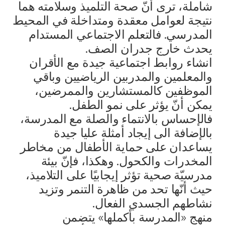
شاملة، ترى أنّ صحة التلميذ وسلامته هما
نتيجة لعوامل معقدة ومتداخلة في المحيط
المدرسي. فالتعلم الاجتماعي المستدام
يحدث خارج جدران الصف.
انشاء روابط اجتماعية جيدة مع الأقران
والمعلمين والمدربين الرياضيين وباقي
الموظفين كالمستشارين والممرضين،
يمكن أنّ يؤثر على نمو الطفل.
فالإحساس بالانتماء والصلة مع المدرسة،
بالإضافة الى إيجاد أمثلة عليا جيدة
يساعدان على حماية الأطفال من مخاطر
المخدرات والكحول. وهكذا، فإنّ بيئة
مدرسيّة صحية تؤثر إيجابيًا على التلاميذ،
حيث أنّها تحد من ظاهرة التنمر وتزيد
نشاطهم الجسدي الفعال.
منهج «المدرسة بأكملها» يتضمن