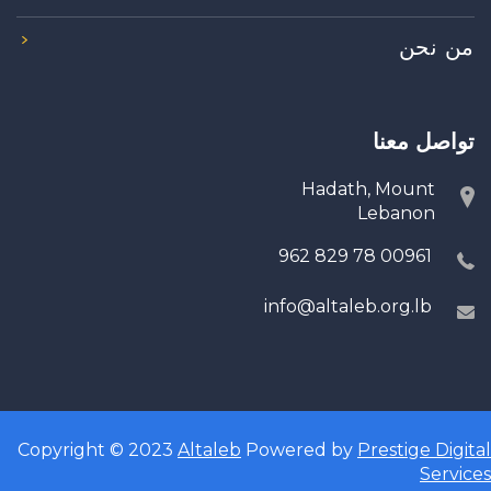
من نحن
تواصل معنا
Hadath, Mount
Lebanon
00961 78 829 962
info@altaleb.org.lb
Copyright © 2023
Altaleb
Powered by
Prestige Digital
Services