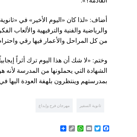
القادمة؟
»
.
أضاف:
«
لذا كان
«
اليوم الأخير
»
في
«
ثانوية
والرياضية والفنية والترفيهية والألعاب ال
من كل المراحل والأعمار فيها رقي واحتر
وختم:
«
لا شك أن هذا اليوم ترك أثراً إيجابي
الشهادة التي يحملونها من المدرسة لأنه ه
بمدرستهم وينتظرون بلهفة العودة اليها في 
ثانوية السفير
مهرجان فرح وإبداع
Share
WhatsApp
Copy
Email
Twitter
Facebook
Link