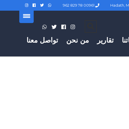
00961 78 829 962
نا
تقارير
من نحن
تواصل معنا