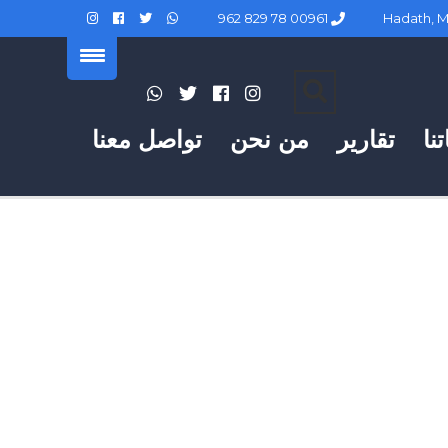
00961 78 829 962
نا
تقارير
من نحن
تواصل معنا