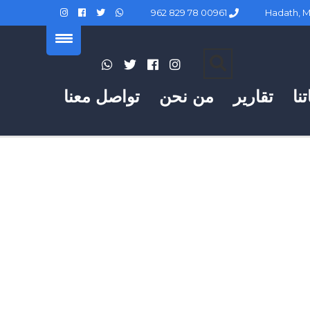
00961 78 829 962
نا
تقارير
من نحن
تواصل معنا