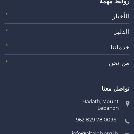
روابط مهمة
الأخبار
الدليل
خدماتنا
من نحن
تواصل معنا
Hadath, Mount
Lebanon
00961 78 829 962
info@altaleb.org.lb