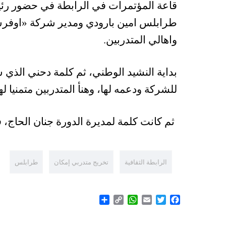
قاعة المؤتمرات في الرابطة في حضور رئي
طرابلس امين بارودي ومدير شركة «اوف
واهالي المتدربين.
بداية النشيد الوطني، ثم كلمة دحني الذي 
للشركة ودعمه لها، وهنأ المتدربين متمنيا ل
ثم كانت كلمة لمديرة الدورة جنان الحاج، ف
الرابطة الثقافية
تخريج متدربي إمكان
طرابلس
Share
WhatsApp
Copy
Email
Twitter
Facebook
Link