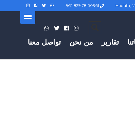
00961 78 829 962
نا
تقارير
من نحن
تواصل معنا