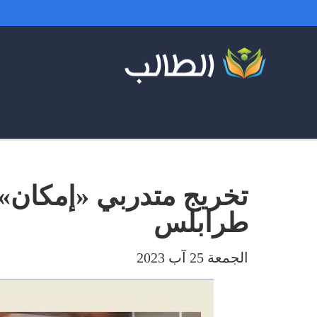
تخريج متدربي «إمكان» ف
طرابلس
الجمعة 25 آب 2023