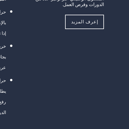
الدورات وفرص العمل.
حراك
إعرف المزيد
بالإ
إذا 
خريج
بجا
عرب
حرا
يطال
رفع
الد