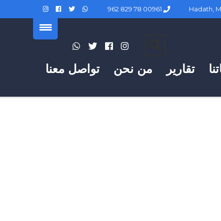
00961 78 829 962
نا
تقارير
من نحن
تواصل معنا