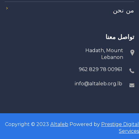
من نحن
تواصل معنا
Hadath, Mount
Lebanon
00961 78 829 962
info@altaleb.org.lb
Copyright © 2023
Altaleb
Powered by
Prestige Digital
Services