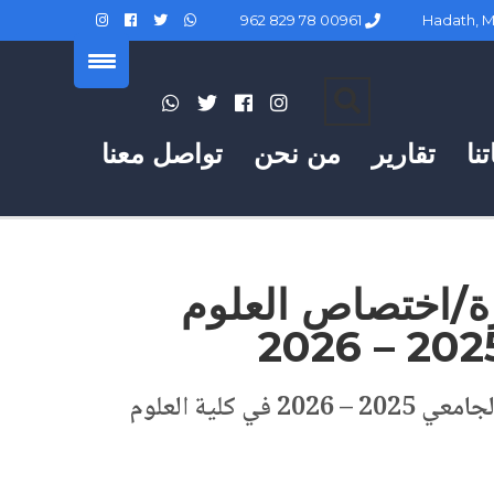
00961 78 829 962
نا
تقارير
من نحن
تواصل معنا
زة/اختصاص العلوم
إعلان عن بدء استقبال الطلبات في السنة الثانية إجازة إختصاص “العلوم الجيولوجية” للعام الجامعي 2025 – 2026 في كلية العلوم