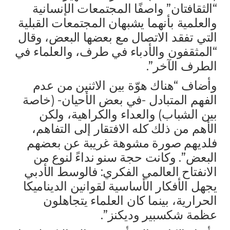
“الثقافتان” واصفًا المجتمعات الإنسانية
والعلمية بأنهما يشبهان المجتمعات القبلية
التي تفقد الاتصال مع بعضها البعض، وقال
“المثقفون والأدباء في طرف، والعلماء في
الطرف الآخر”.
وأضاف “هناك هوّة بين الاثنين من عدم
الفهم المتبادل -في بعض الأحيان- (خاصة
بين الشباب) والعداء والكراهية، ولكن
الأهم من ذلك كله الافتقار إلى التفاهم،
فلديهم صورة مشوهة غريبة عن بعضهم
البعض”. وكانت حجة سنو نداءً لنوع من
الانفتاح العالمي الفكري: فالوسط الأدبي
يجهل الأفكار الأساسية لقوانين الديناميكا
الحرارية، بينما كان العلماء يتجاهلون
عظمة شكسبير وديكنز”.