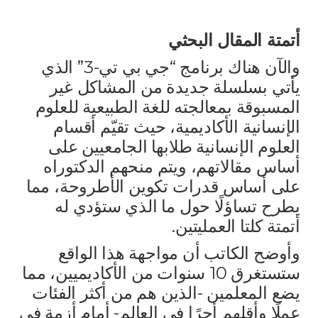
أتمتة المقال البحثي
والآن هناك برنامج “جي بي تي-3” الذي
يأتي بسلسلة جديدة من المشاكل غير
المسبوقة بمعالجته للغة الطبيعية للعلوم
الإنسانية الأكاديمية، حيث تقيّم أقسام
العلوم الإنسانية طلابها الجامعيين على
أساس مقالاتهم، ويتم منحهم الدكتوراه
على أساس قدرات تكوين الأطروحة، مما
يطرح تساؤلًا حول ما الذي ستؤدي له
أتمتة كلتا العمليتين.
وأوضح الكاتب أن مواجهة هذا الواقع
ستستغرق 10 سنوات من الأكاديميين، مما
يضع المعلمين -الذين هم من أكثر الفئات
عملًا وأقلهم أجرًا في العالم- أمام أزمة في