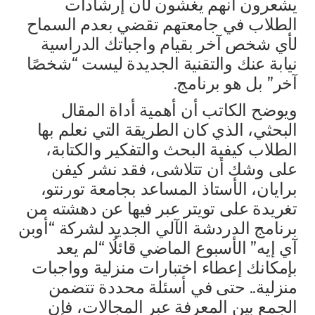
يشعرون أنهم يغشون لأن إرشادات
الطلاب في جامعتهم تقضي بعدم السماح
لأي شخص آخر بقيام واجباتك الدراسية
نيابة عنك والتقنية الجديدة ليست “شخصًا
آخر” بل هو برنامج.
ويوضح الكاتب أن أهمية أداة المقال
البحثي، الذي كان الطريقة التي نعلم بها
الطلاب كيفية البحث والتفكير والكتابة،
على وشك أن تتلاشى، فقد نشر كيفن
برايان، الأستاذ المساعد بجامعة تورنتو،
تغريدة على تويتر عبر فيها عن دهشته من
برنامج الدردشة الآلي الجديد لشركة “أوبن
آي إيه” الأسبوع الماضي قائلُا “لم يعد
بإمكانك إعطاء اختبارات منزلية وواجبات
منزلية.. حتى في أسئلة محددة تتضمن
الجمع بين المعرفة عبر المجالات، فإن