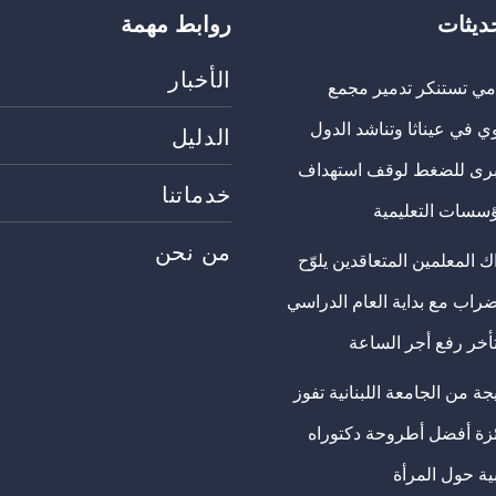
حديثات
روابط مهمة
الأخبار
مي تستنكر تدمير مجمع
ي في عيناثا وتناشد الدول
الدليل
برى للضغط لوقف استهداف
خدماتنا
ؤسسات التعليمية
من نحن
 المعلمين المتعاقدين يلوّح
ضراب مع بداية العام الدراسي
تأخر رفع أجر الساعة
ة من الجامعة اللبنانية تفوز
ئزة أفضل أطروحة دكتوراه
ية حول المرأة