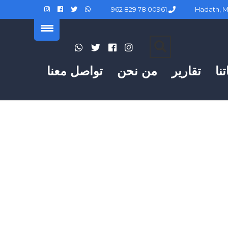
00961 78 829 962
نا
تقارير
من نحن
تواصل معنا