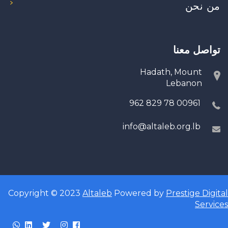
من نحن
تواصل معنا
Hadath, Mount
Lebanon
00961 78 829 962
info@altaleb.org.lb
Copyright © 2023
Altaleb
Powered by
Prestige Digital
Services