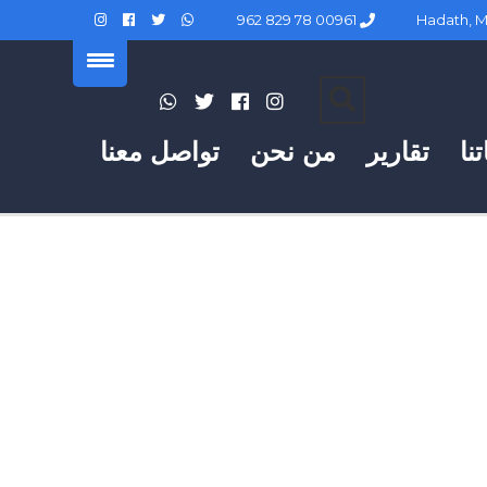
00961 78 829 962
نا
تقارير
من نحن
تواصل معنا