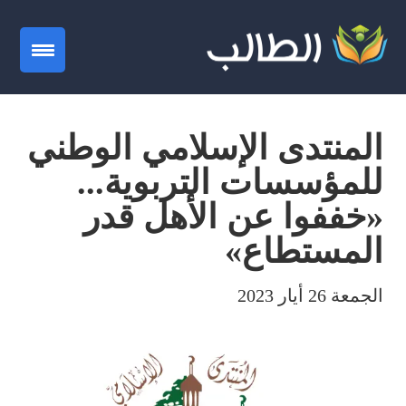
gation
المنتدى الإسلامي الوطني
للمؤسسات التربوية...
«خففوا عن الأهل قدر
المستطاع»
الجمعة 26 أيار 2023