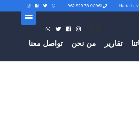
00961 78 829 962
نا
تقارير
من نحن
تواصل معنا