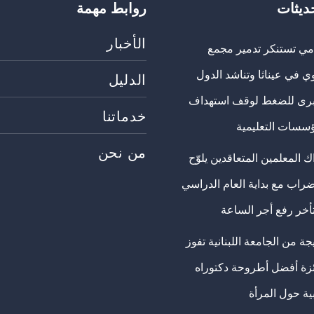
حديثات
روابط مهمة
الأخبار
مي تستنكر تدمير مجمع
ي في عيناثا وتناشد الدول
الدليل
برى للضغط لوقف استهداف
خدماتنا
ؤسسات التعليمية
من نحن
 المعلمين المتعاقدين يلوّح
ضراب مع بداية العام الدراسي
تأخر رفع أجر الساعة
ة من الجامعة اللبنانية تفوز
ئزة أفضل أطروحة دكتوراه
ية حول المرأة