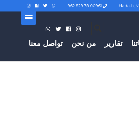
00961 78 829 962
نا
تقارير
من نحن
تواصل معنا