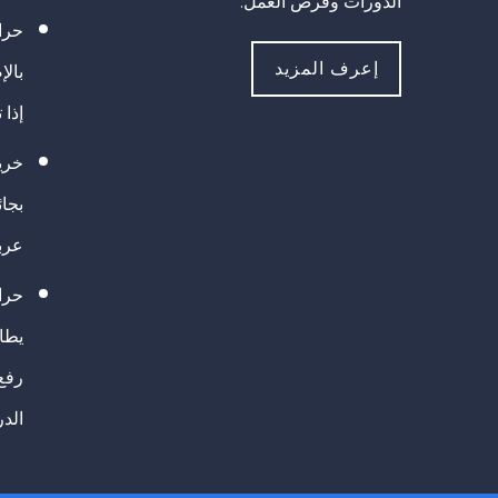
الدورات وفرص العمل.
حراك
إعرف المزيد
بالإ
إذا 
خريج
بجا
عرب
حرا
يطال
رفع
الد