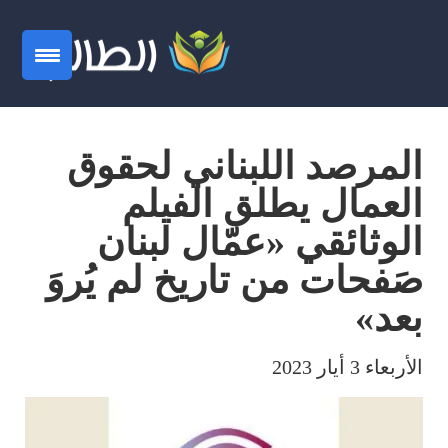
المرصد اللبناني لحقوق
العمال يطلق الفيلم
الوثائقي «عمّال لبنان
صَفحات من تاريخ لم يُروَ
بعد»
الأربعاء 3 أيار 2023