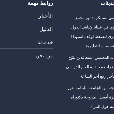
حديثات
روابط مهمة
الأخبار
مي تستنكر تدمير مجمع
ي في عيناثا وتناشد الدول
الدليل
برى للضغط لوقف استهداف
خدماتنا
ؤسسات التعليمية
من نحن
 المعلمين المتعاقدين يلوّح
ضراب مع بداية العام الدراسي
تأخر رفع أجر الساعة
ة من الجامعة اللبنانية تفوز
ئزة أفضل أطروحة دكتوراه
ية حول المرأة