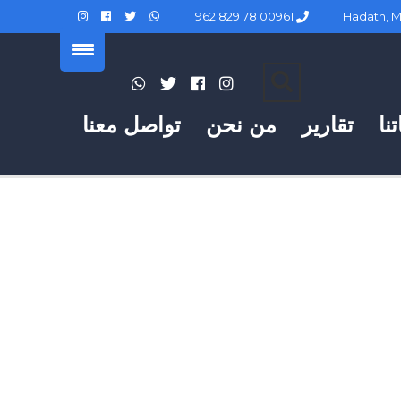
00961 78 829 962
نا
تقارير
من نحن
تواصل معنا