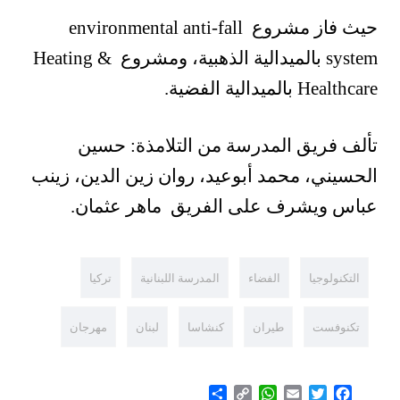
حيث فاز مشروع environmental anti-fall
system بالميدالية الذهبية، ومشروع Heating &
Healthcare بالميدالية الفضية.
تألف فريق المدرسة من التلامذة: حسين
الحسيني، محمد أبوعيد، روان زين الدين، زينب
عباس ويشرف على الفريق ماهر عثمان.
التكنولوجيا
الفضاء
المدرسة اللبنانية
تركيا
تكنوفست
طيران
كنشاسا
لبنان
مهرجان
Share
WhatsApp
Copy
Email
Twitter
Facebook