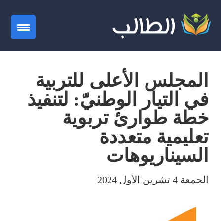
gation
المجلس الأعلى للتربية
في التيار الوطنيّ: لتنفيذ
خطة طوارئ تربوية
تعليمية متعددة
السيناريوهات
الجمعة 4 تشرين الأول 2024