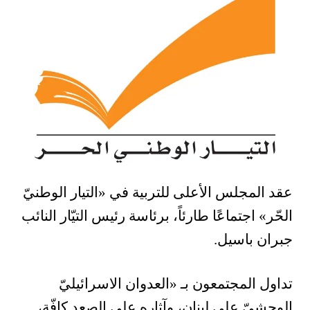
عقد المجلس الأعلى للتربية في «التيار الوطنيّ
الحّر» اجتماعًا طارئاً، برئاسة رئيس التيّار النائب
جبران باسيل.
تداول المجتمعون بـ «العدوان الاسرائيليّ
الوحشيّ على لبنان، وآثاره على الصعد كافّة،