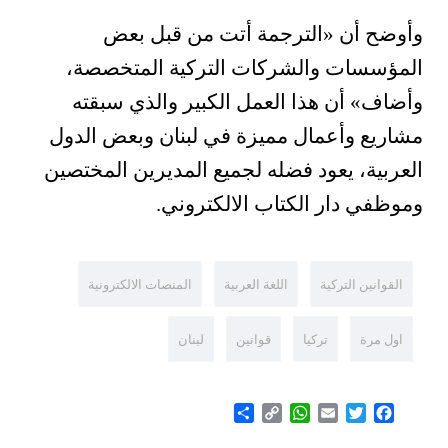
وأوضح أن «الترجمة أتت من قبل بعض
المؤسسات والشركات التركية المتخصصة،
وأضاف» أن هذا العمل الكبير والذي سبقته
مشاريع وأعمال مميزة في لبنان وبعض الدول
العربية، يعود فضله لجميع المديرين المختصين
وموظفي دار الكتاب الالكتروني.
القوانين التركية
اللغة العربية
المنصات الالكترونية
اول مرة
تركيا
قوانين
لبنان
Share
WhatsApp
Copy
Email
Twitter
Facebook
Link