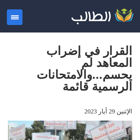
gation
القرار في إضراب
المعاهد لم
يحسم...والامتحانات
الرسمية قائمة
الإثنين 29 أيار 2023