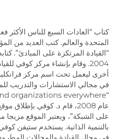
كتاب “العادات السبع للناس الأكثر فعال
المتحدة والعالم. كتب العديد من المؤلف
“القيادة المرتكزة على المبادئ”. كتابه
أخرى ليعمل تحت اسم مركز فرانكلين
في مجالي الاستشارات والتدريب للم
عام 2008، قام د. كوفي بإطل
على الشبكة”، ويعتبر الموقع مزيجا م
بالتنمية الذاتية. يستخدم ستيفن كوف
في مجال القيادة والمجالات المطروح