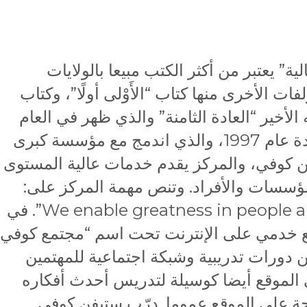
ية” يعتبر من أكثر الكتب مبيعا بالولايات
ات الأخرى منها كتاب “الأَوْلى أولًا”، وكتاب
 الأخير “العادة الثامنة” والذي ظهر في العام
2004. وقام بإنشاء مركز كوفي للقيادة عام 1997، والذي اندمج مع مؤسسة كبرى
 كوفي، والمركز يقدم خدمات عالية المستوى
ؤسسات والأفراد. وتنص مهمة المركز على:
“We enable greatness in people and organizations everywhere”. في
اق موقع خدمي على الإنترنت تحت اسم “مجتمع كوفي
ن دورات تدريبية وشبكة اجتماعية للمهتمين
ي الموقع أيضا كوسيلة لتدريس أحدث أفكاره
ة على الموقع عموما. درّب ستيفن كوفي