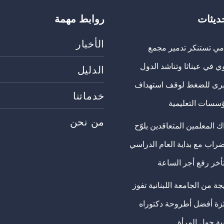
حديثات
روابط مهمة
الأخبار
مي تستنكر تدمير مجمع
ي في عيناثا وتناشد الدول
الدليل
برى للضغط لوقف استهداف
خدماتنا
ؤسسات التعليمية
من نحن
 المعلمين المتعاقدين يلوّح
ضراب مع بداية العام الدراسي
تأخر رفع أجر الساعة
ة من الجامعة اللبنانية تفوز
ئزة أفضل أطروحة دكتوراه
ية حول المرأة