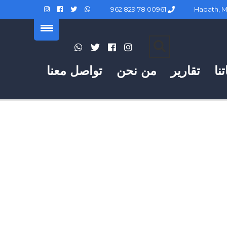
00961 78 829 962
نا
تقارير
من نحن
تواصل معنا