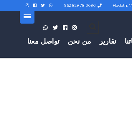
00961 78 829 962
نا
تقارير
من نحن
تواصل معنا