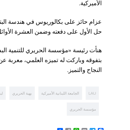
الأميركية.
عزام حائز على بكالوريوس في هندسة البترو
حل الأول على دفعته وضمن العشرة الأوائ
هنأت رئيسة «مؤسسة الحريري للتنمية البش
بتفوقه وباركت له تميزه العلمي، معربة عن ف
النجاح والتميز.
LAU
الجامعة اللبنانية الأميركية
بهية الحريري
لب
مؤسسة الحريري