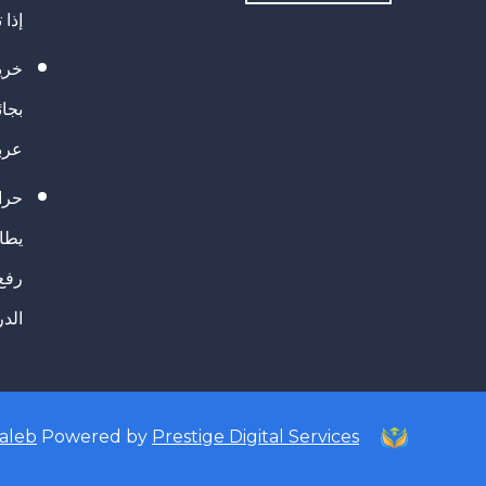
إذا 
خريج
بجا
عرب
حرا
يطال
رفع
الد
taleb
Powered by
Prestige Digital Services