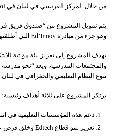
من خلال المركز الفرنسي في لبنان في ESA Business School – كليمنصو 289 – بيروت.
يتم تمويل المشروع من “صندوق فريق فرنسا”
وهو جزء من مبادرة Ed’Innov التي أطلقتها السفارة الفرنسية في لبنان و ESA عام 2020.
يهدف المشروع إلى تعزيز بيئة مؤاتية للاب
تنوع النظام التعليمي والجغرافي في لبنان.
يرتكز المشروع على ثلاثة أهداف رئيسية:
دعم هذه المؤسسات التعليمية في انتق
تعزيز نمو قطاع Edtech وخلق فرص عمل محلية.