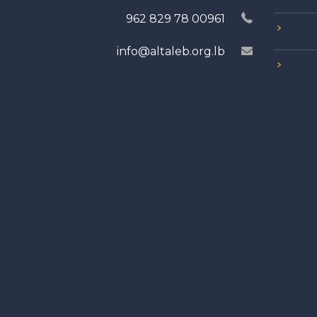
00961 78 829 962
info@altaleb.org.lb