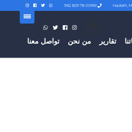
00961 78 829 962
نا
تقارير
من نحن
تواصل معنا