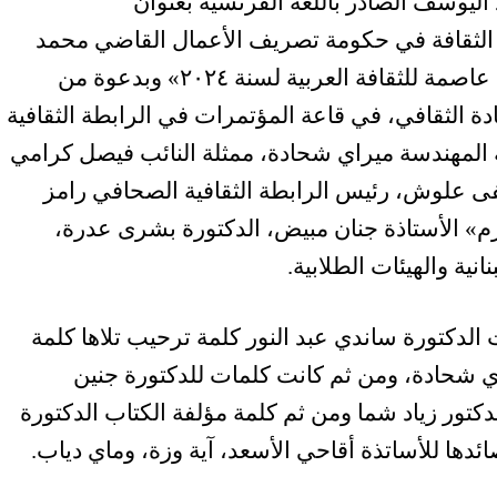
اليوسف الصادر باللغة الفرنسية بعنوان
rayonnemen برعاية وزير الثقافة في حكومة تصريف الأعمال القاضي محمد
وسام المرتضى وضمن إحتفالية «طرابلس عاصمة للثقافة العربية لسنة ٢٠٢٤» وبدعوة من
ة الثقافي، في قاعة المؤتمرات في الرابطة الثقافية
المهندسة ميراي شحادة، ممثلة النائب فيصل كرامي
فى علوش، رئيس الرابطة الثقافية الصحافي رامز
زم» الأستاذة جنان مبيض، الدكتورة بشرى عدرة،
نية والهيئات الطلابية.
 الدكتورة ساندي عبد النور كلمة ترحيب تلاها كلمة
يراي شحادة، ومن ثم كانت كلمات للدكتورة جنين
كتور زياد شما ومن ثم كلمة مؤلفة الكتاب الدكتورة
دها للأساتذة أقاحي الأسعد، آية وزة، وماي دياب.