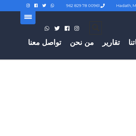
00961 78 829 962
نا
تقارير
من نحن
تواصل معنا