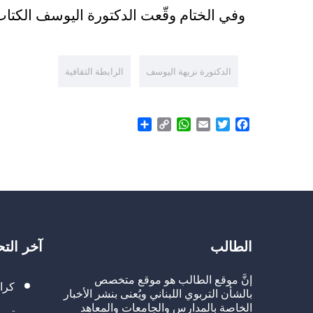
وفي الختام وقّعت الدكتورة اليوسف الكتاب
الدكتورة نزيهة اليوسف
الرابطة الثقافية
Share
WhatsApp
Copy
Email
Twitter
Facebook
Link
الطالب
آخر الت
إنَّ موقع الطالب هو موقع متخصص
كرا
بالشأن التربوي اللبناني ويُعنى بنشر الأخبار
الخاصة بالمدارس والجامعات والمعاهد
تربو