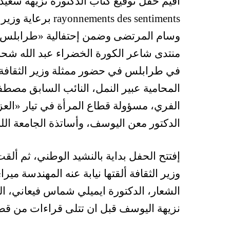
أقيم حفل توقيع كتاب الدكتورة نزيهة سعيد 
ts des sentiments
منتدى شاعر الكورة الخضراء عبد الله شحاد
في طرابلس في حضور ممثلة وزير الثقافة 
المحامية عبير النمل، النائب السابق مصط
الفري، مسؤولة قطاع المرأة في تيار «الع
الدكتور معن اليوسف، وأساتذة الجامعة اللبنا
إفتتح الحفل بداية بالنشيد الوطني، ثم ألقت
وزير الثقافة ألقتها نيابة عنه المهندسة م
الشعار، الدكتورة ايميلي شماس فيعاني، الد
نزيهة اليوسف قبل ان تتلى قراءات من قصائ