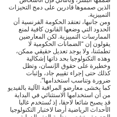
الذين صمموها قادرين على دمج التحيزات
التمييزية.
ومن جانبها، تعتقد الحكومة الفرنسية أن
الحدود التي وضعها القانون كافية لمنع
الممارسات التمييزية. لكن المعارضين
يقولون إن “الضمانات الحكومية لا
تطمئننا، ولا يوجد تعديل حقيقي ممكن،
وهذه التكنولوجيا بحد ذاتها إشكالية
وخطيرة على حقوق الإنسان، وتظل
كذلك حتى إجراء تقييم جاد، وإثبات
ضرورة وتناسب استخدامها”.
كما يخشى معارضو المراقبة الآلية بالفيديو
من أن استخدامها الاستثنائي في البداية
قد يصبح شائعا لاحقا، إذ تُستخدم غالبا
الأحداث الرياضية أرضا لاختبار التكنولوجيا
الجديدة. وتشعر منظمة العفو الدولية