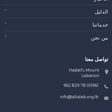
الدليل
خدماتنا
من نحن
تواصل معنا
Hadath, Mount
Lebanon
00961 78 829 962
info@altaleb.org.lb