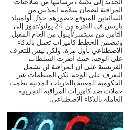
الجديد إلى تكثيف ترسانتها من صلاحيات
المراقبة لضمان سلامة الملايين من
السائحين المتوقع حضورهم خلال أولمبياد
باريس في الفترة من 24 يوليو/تموز إلى
الثامن من سبتمبر/أيلول من العام المقبل.
وتتضمن الخطط كاميرات تعمل بالذكاء
الاصطناعي لأول مرة، ولكن ليس للتعرف
على الوجه، حيث أصرت السلطات
الفرنسية على أن المراقبة لن تشمل
التعرف على الوجه. لكن المنظمات غير
الحكومية المعنية بالحريات المدنية نظمت
حملات ضد كاميرات المراقبة التجريبية
العاملة بالذكاء الاصطناعي.