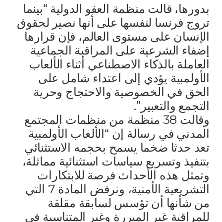
بدورها، قالت منظمة العفو الدولية “بينما
تروج فرنسا لنفسها على أنها نصير لحقوق
الإنسان على مستوى العالم، فإن قرارها
إضفاء الشرعية على المراقبة الجماعية
العاملة بالذكاء الاصطناعي أثناء الألعاب
الأولمبية يؤدي إلى اعتداء شامل على
الحق في الخصوصية والاحتجاج وحرية
التجمع والتعبير”.
وقالت 38 منظمة من منظمات المجتمع
المدني في رسالة إن “الألعاب الأولمبية
تعد حدثا ضخما يسمح بحجمه الاستثنائي
بتنفيذ وتسريع سياسات استثنائية مماثلة،
وتمثل هذه الأحداث فرصة للابتكارات
التشريعية الأمنية، ونرفض المادة 7 التي
من شأنها أن تؤسس لسابقة مقلقة
للمراقبة غير المبررة وغير المتناسبة في