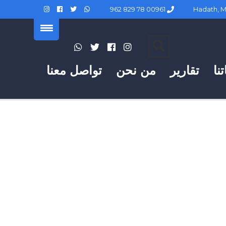
00961 78 829 962
نا
تقارير
من نحن
تواصل معنا