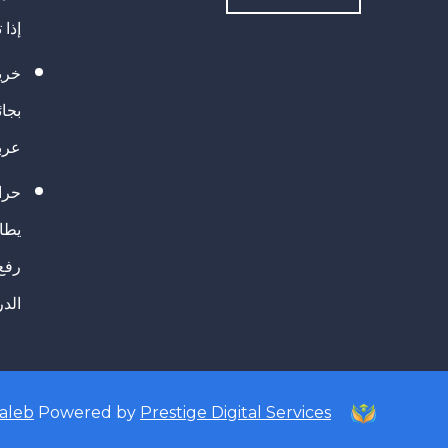
إذا 
خريج
بجا
عرب
حرا
يطال
رفع
الد
taleb
Powered by
Prestige Digital Services