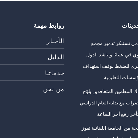
حديثات
روابط مهمة
الأخبار
مي تستنكر تدمير مجمع
ي في عيناثا وتناشد الدول
الدليل
برى للضغط لوقف استهداف
خدماتنا
ؤسسات التعليمية
من نحن
 المعلمين المتعاقدين يلوّح
ضراب مع بداية العام الدراسي
تأخر رفع أجر الساعة
ة من الجامعة اللبنانية تفوز