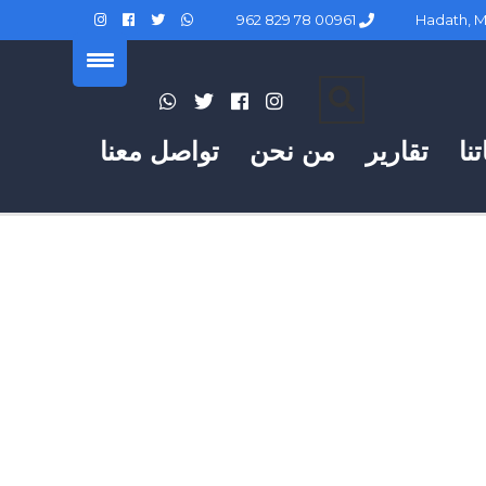
00961 78 829 962
نا
تقارير
من نحن
تواصل معنا